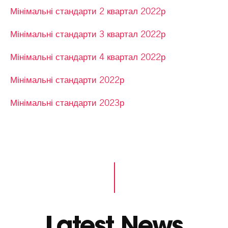
Мінімальні стандарти 2 квартал 2022р
Мінімальні стандарти 3 квартал 2022р
Мі
німальні стандарти 4 квартал 2022р
Мінімальні стандарти 2022р
Мінімальні стандарти 2023р