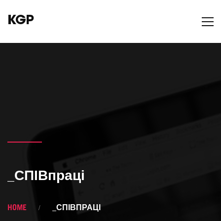
KGP
_СПІВпраці
HOME
_СПІВПРАЦІ